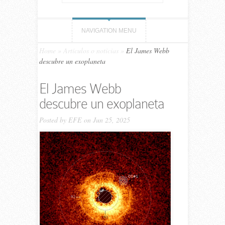
NAVIGATION MENU
Home
»
Artículos o noticias
»
El James Webb
descubre un exoplaneta
El James Webb
descubre un exoplaneta
Posted by
EFE
on Jun 25, 2025