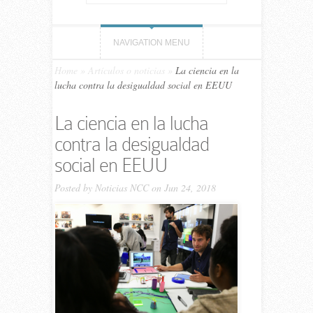
NAVIGATION MENU
Home
»
Artículos o noticias
»
La ciencia en la
lucha contra la desigualdad social en EEUU
La ciencia en la lucha
contra la desigualdad
social en EEUU
Posted by
Noticias NCC
on Jun 24, 2018