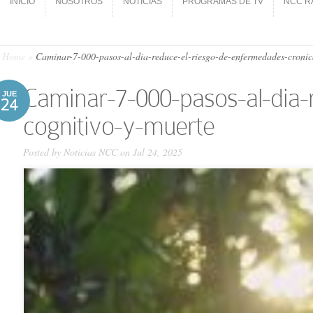
INICIO
NOSOTROS
NOTICIAS
PROGRAMAS DE TV
NCC R
INICIO
NOSOTROS
NOTICIAS
PROGRAMAS DE TV
NCC R
Home
»
Caminar-7-000-pasos-al-dia-reduce-el-riesgo-de-enfermedades-cronica
Caminar-7-000-pasos-al-dia-
JUE
24
cognitivo-y-muerte
Posted by
Noticias NCC
on Jul 24, 2025