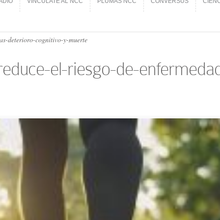
ADIO
VINCÚLATE AL NCC
PLUMAS NCC
CONVERSUS
CIEN
ADIO
VINCÚLATE AL NCC
PLUMAS NCC
CONVERSUS
CIEN
s-deterioro-cognitivo-y-muerte
reduce-el-riesgo-de-enfermedad