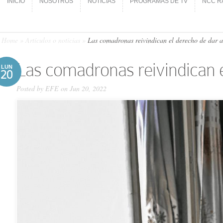
INICIO
NOSOTROS
NOTICIAS
PROGRAMAS DE TV
NCC R
INICIO
NOSOTROS
NOTICIAS
PROGRAMAS DE TV
NCC R
Home
»
Artículos o noticias
»
Las comadronas reivindican el derecho de dar a 
Las comadronas reivindican el
LUN
20
Posted by
EFE
on Jun 20, 2022