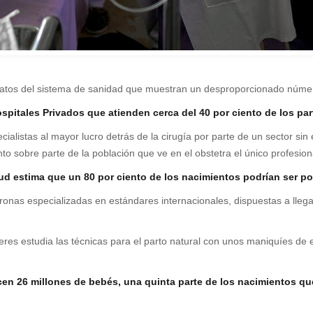
 datos del sistema de sanidad que muestran un desproporcionado núme
pitales Privados que atienden cerca del 40 por ciento de los par
ialistas al mayor lucro detrás de la cirugía por parte de un sector sin
o sobre parte de la población que ve en el obstetra el único profesiona
d estima que un 80 por ciento de los nacimientos podrían ser por
as especializadas en estándares internacionales, dispuestas a llegar 
eres estudia las técnicas para el parto natural con unos maniquíes de 
nacen 26 millones de bebés, una quinta parte de los nacimientos 