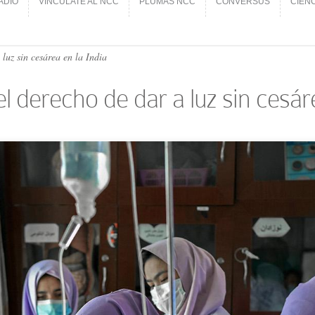
ADIO
VINCÚLATE AL NCC
PLUMAS NCC
CONVERSUS
CIEN
ADIO
VINCÚLATE AL NCC
PLUMAS NCC
CONVERSUS
CIEN
luz sin cesárea en la India
 derecho de dar a luz sin cesáre