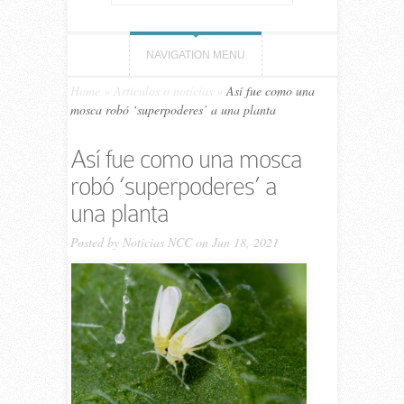
NAVIGATION MENU
Home
»
Artículos o noticias
»
Así fue como una
mosca robó ‘superpoderes’ a una planta
Así fue como una mosca
robó ‘superpoderes’ a
una planta
Posted by
Noticias NCC
on Jun 18, 2021