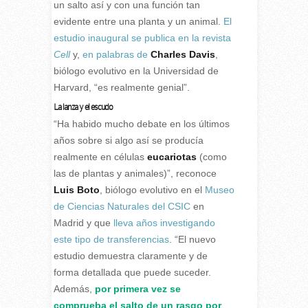
un salto así y con una función tan
evidente entre una planta y un animal.
El
estudio inaugural se publica en la revista
Cell
y,
en palabras de
Charles Davis
,
biólogo evolutivo en la Universidad de
Harvard, “es realmente genial”.
La lanza y el escudo
“Ha habido mucho debate en los últimos
años sobre si algo así se producía
realmente en células
eucariotas
(como
las de plantas y animales)”, reconoce
Luis Boto
, biólogo evolutivo en el
Museo
de Ciencias Naturales del CSIC
en
Madrid y que
lleva años investigando
este tipo de transferencias
. “El nuevo
estudio demuestra claramente y de
forma detallada que puede suceder.
Además,
por primera vez se
comprueba el salto de un rasgo por