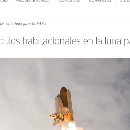
ADIO
VINCÚLATE AL NCC
PLUMAS NCC
CONVERSUS
CIEN
ADIO
VINCÚLATE AL NCC
PLUMAS NCC
CONVERSUS
CIEN
ales en la luna para la NASA
ódulos habitacionales en la luna