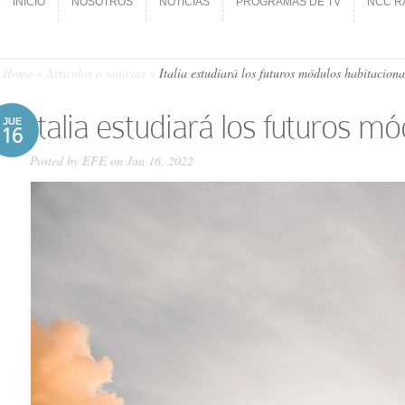
INICIO
NOSOTROS
NOTICIAS
PROGRAMAS DE TV
NCC R
INICIO
NOSOTROS
NOTICIAS
PROGRAMAS DE TV
NCC R
Home
»
Artículos o noticias
»
Italia estudiará los futuros módulos habitacion
Italia estudiará los futuros m
JUE
16
Posted by
EFE
on Jun 16, 2022