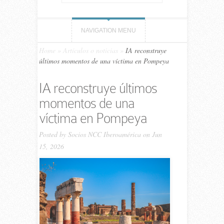
NAVIGATION MENU
Home
»
Artículos o noticias
»
IA reconstruye
últimos momentos de una víctima en Pompeya
IA reconstruye últimos
momentos de una
víctima en Pompeya
Posted by
Socios NCC Iberoamérica
on Jun
15, 2026