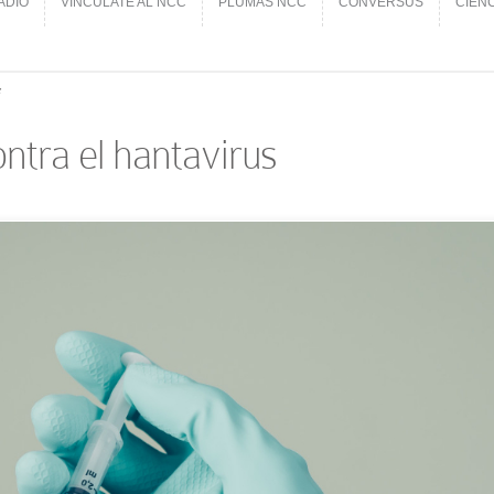
ADIO
VINCÚLATE AL NCC
PLUMAS NCC
CONVERSUS
CIEN
ADIO
VINCÚLATE AL NCC
PLUMAS NCC
CONVERSUS
CIEN
s
ntra el hantavirus