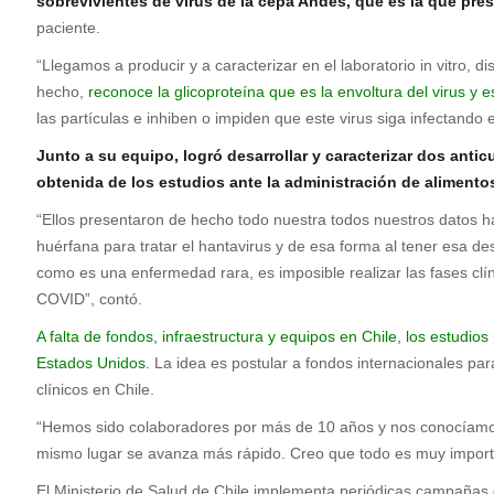
sobrevivientes de virus de la cepa Andes, que es la que pre
paciente.
“Llegamos a producir y a caracterizar en el laboratorio in vitro, 
hecho,
reconoce la glicoproteína que es la envoltura del virus y 
las partículas e inhiben o impiden que este virus siga infectando 
Junto a su equipo, logró desarrollar y caracterizar dos anti
obtenida de los estudios ante la administración de alimen
“Ellos presentaron de hecho todo nuestra todos nuestros datos 
huérfana para tratar el hantavirus y de esa forma al tener esa de
como es una enfermedad rara, es imposible realizar las fases clín
COVID”, contó.
A falta de fondos, infraestructura y equipos en Chile, los estudi
Estados Unidos.
La idea es postular a fondos internacionales pa
clínicos en Chile.
“Hemos sido colaboradores por más de 10 años y nos conocíamos 
mismo lugar se avanza más rápido. Creo que todo es muy importan
El Ministerio de Salud de Chile implementa periódicas campañas 