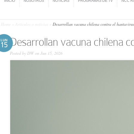
INICIO
NOSOTROS
NOTICIAS
PROGRAMAS DE TV
NCC R
INICIO
NOSOTROS
NOTICIAS
PROGRAMAS DE TV
NCC R
Home
»
Artículos o noticias
»
Desarrollan vacuna chilena contra el hantaviru
Desarrollan vacuna chilena co
LUN
15
Posted by
DW
on Jun 15, 2026