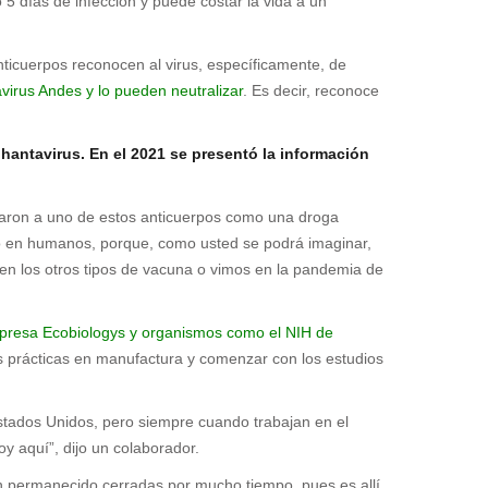
o 5 días de infección y puede costar la vida a un
 anticuerpos reconocen al virus, específicamente, de
avirus Andes y lo pueden neutralizar
. Es decir, reconoce
 hantavirus. En el 2021 se presentó la información
gnaron a uno de estos anticuerpos como una droga
ento en humanos, porque, como usted se podrá imaginar,
o en los otros tipos de vacuna o vimos en la pandemia de
a empresa Ecobiologys y organismos como el NIH de
s prácticas en manufactura y comenzar con los estudios
stados Unidos, pero siempre cuando trabajan en el
 aquí”, dijo un colaborador.
n permanecido cerradas por mucho tiempo, pues es allí