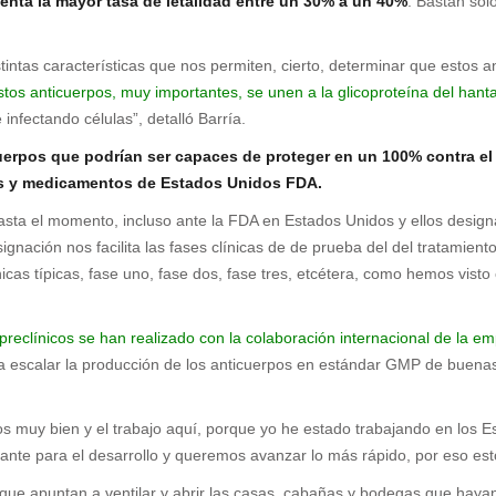
senta la mayor tasa de letalidad entre un 30% a un 40%
. Bastan sol
distintas características que nos permiten, cierto, determinar que estos
estos anticuerpos, muy importantes, se unen a la glicoproteína del hant
e infectando células”,
detalló Barría.
cuerpos que podrían ser capaces de proteger en un 100% contra el
tos y medicamentos de Estados Unidos FDA.
hasta el momento, incluso ante la FDA en Estados Unidos y ellos desi
signación nos facilita las fases clínicas de de prueba del del tratami
icas típicas, fase uno, fase dos, fase tres, etcétera, como hemos vist
os preclínicos se han realizado con la colaboración internacional de l
ra escalar la producción de los anticuerpos en estándar GMP de buena
muy bien y el trabajo aquí, porque yo he estado trabajando en los E
te para el desarrollo y queremos avanzar lo más rápido, por eso estoy
que apuntan a ventilar y abrir las casas, cabañas y bodegas que haya