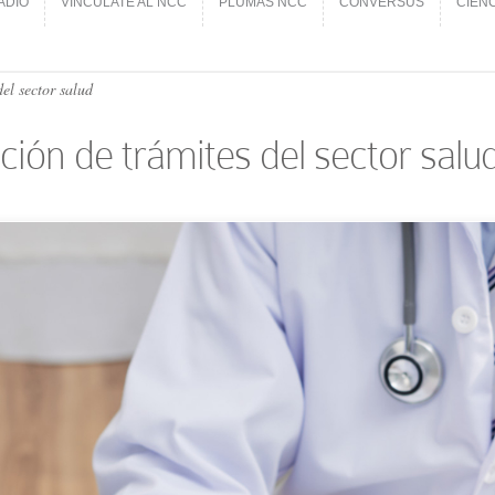
ADIO
VINCÚLATE AL NCC
PLUMAS NCC
CONVERSUS
CIEN
ADIO
VINCÚLATE AL NCC
PLUMAS NCC
CONVERSUS
CIEN
el sector salud
ción de trámites del sector salu