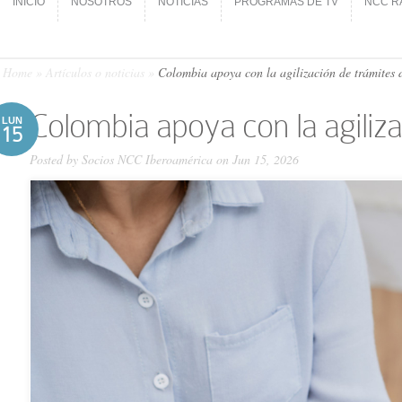
INICIO
NOSOTROS
NOTICIAS
PROGRAMAS DE TV
NCC R
INICIO
NOSOTROS
NOTICIAS
PROGRAMAS DE TV
NCC R
Home
»
Artículos o noticias
»
Colombia apoya con la agilización de trámites d
Colombia apoya con la agiliza
LUN
15
Posted by
Socios NCC Iberoamérica
on Jun 15, 2026