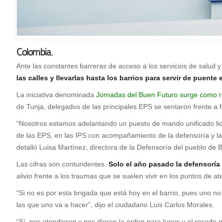
Colombia.
Ante las constantes barreras de acceso a los servicios de salud 
las calles y llevarlas hasta los barrios para servir de puente 
La iniciativa denominada
Jornadas del Buen Futuro surge como re
de Tunja, delegados de las principales EPS se sentaron frente a f
“Nosotros estamos adelantando un puesto de mando unificado lider
de las EPS, en las IPS con acompañamiento de la defensoría y la 
detalló Luisa Martínez, directora de la Defensoría del pueblo de 
Las cifras son contundentes.
Solo el año pasado la defensoría
alivio frente a los traumas que se suelen vivir en los puntos de at
“Si no es por esta brigada que está hoy en el barrio, pues uno n
las que uno va a hacer”, dijo el ciudadano Luis Carlos Morales.
“Sí, nos atendieron y nos dieron la orden para lunes y el recado p