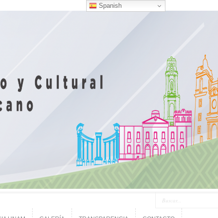
Spanish