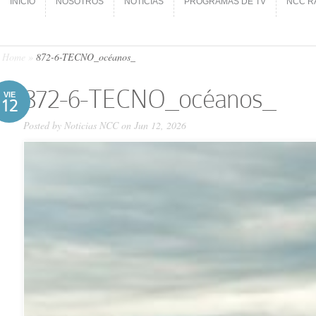
INICIO
NOSOTROS
NOTICIAS
PROGRAMAS DE TV
NCC R
INICIO
NOSOTROS
NOTICIAS
PROGRAMAS DE TV
NCC R
Home
»
872-6-TECNO_océanos_
872-6-TECNO_océanos_
VIE
12
Posted by
Noticias NCC
on Jun 12, 2026