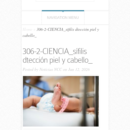
NAVIGATION MENU
Home
»
306-2-CIENCIA_sífilis dtección piel y
cabello_
306-2-CIENCIA_sífilis
dtección piel y cabello_
Posted by
Noticias NCC
on Jun 12, 2026