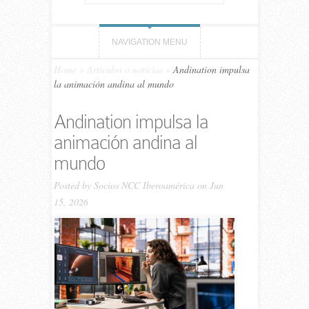
NAVIGATION MENU
Home
»
Artículos o noticias
»
Andination impulsa
la animación andina al mundo
Andination impulsa la
animación andina al
mundo
Posted by
Socios NCC Iberoamérica
on Jun
15, 2026