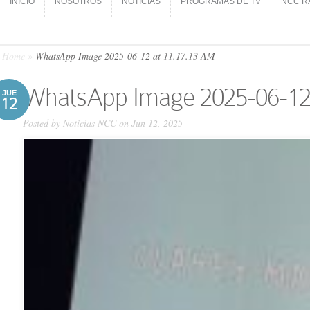
INICIO
NOSOTROS
NOTICIAS
PROGRAMAS DE TV
NCC R
INICIO
NOSOTROS
NOTICIAS
PROGRAMAS DE TV
NCC R
Home
»
WhatsApp Image 2025-06-12 at 11.17.13 AM
WhatsApp Image 2025-06-12
JUE
12
Posted by
Noticias NCC
on Jun 12, 2025