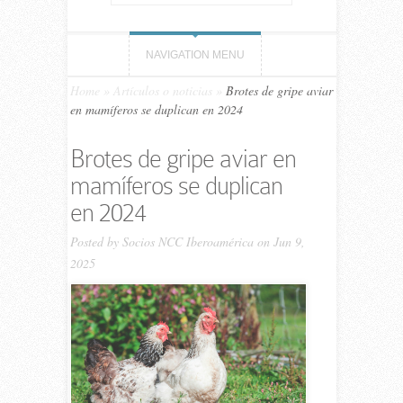
NAVIGATION MENU
Home
»
Artículos o noticias
»
Brotes de gripe aviar
en mamíferos se duplican en 2024
Brotes de gripe aviar en
mamíferos se duplican
en 2024
Posted by
Socios NCC Iberoamérica
on Jun 9,
2025