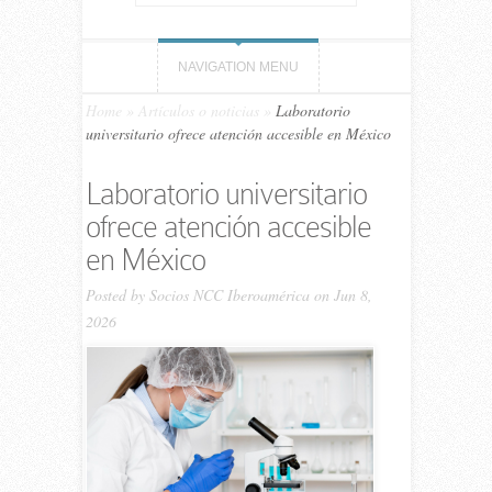
NAVIGATION MENU
Home
»
Artículos o noticias
»
Laboratorio
universitario ofrece atención accesible en México
Laboratorio universitario
ofrece atención accesible
en México
Posted by
Socios NCC Iberoamérica
on Jun 8,
2026