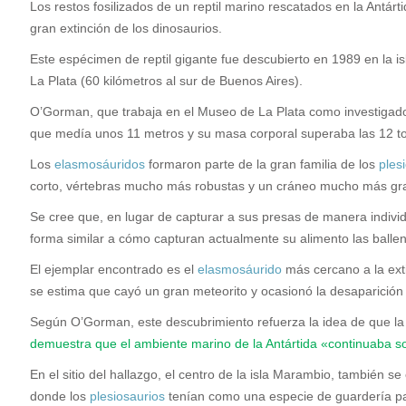
L
os restos fosilizados de un reptil marino rescatados en la Antár
gran extinción de los dinosaurios.
Este espécimen de reptil gigante fue descubierto en 1989 en la i
La Plata (60 kilómetros al sur de Buenos Aires).
O’Gorman, que trabaja en el Museo de La Plata como investigad
que medía unos 11 metros y su masa corporal superaba las 12 t
Los
elasmosáuridos
formaron parte de la gran familia de los
ples
corto, vértebras mucho más robustas y un cráneo mucho más gr
Se cree que, en lugar de capturar a sus presas de manera indiv
forma similar a cómo capturan actualmente su alimento las ballen
El ejemplar encontrado es el
elasmosáurido
más cercano a la ext
se estima que cayó un gran meteorito y ocasionó la desaparició
Según O’Gorman, este descubrimiento refuerza la idea de que la 
demuestra que el ambiente marino de la Antártida «continuaba 
En el sitio del hallazgo, el centro de la isla Marambio, también
donde los
plesiosaurios
tenían como una especie de guardería par