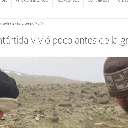
ADIO
VINCÚLATE AL NCC
PLUMAS NCC
CONVERSUS
CIEN
ADIO
VINCÚLATE AL NCC
PLUMAS NCC
CONVERSUS
CIEN
o antes de la gran extinción
ntártida vivió poco antes de la g