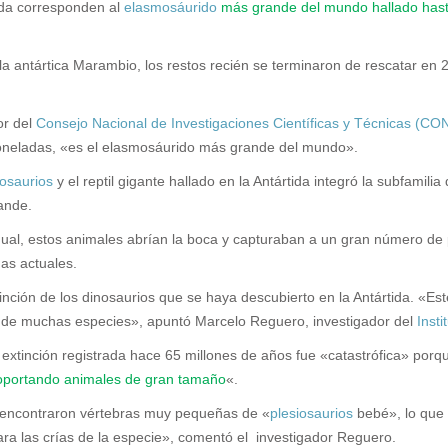
tida corresponden al
elasmosáurido
más grande del mundo hallado has
sla antártica Marambio, los restos recién se terminaron de rescatar e
or del
Consejo Nacional de Investigaciones Científicas y Técnicas (C
oneladas, «es el
elasmosáurido
más grande del mundo».
iosaurios
y el reptil gigante hallado en la Antártida integró la subfamilia
ande.
idual, estos animales abrían la boca y capturaban a un gran número d
as actuales.
inción de los dinosaurios que se haya descubierto en la Antártida. «Est
n de muchas especies», apuntó Marcelo Reguero, investigador del
Inst
extinción registrada hace 65 millones de años fue «catastrófica» por
soportando animales de gran tamaño
«.
 se encontraron vértebras muy pequeñas de «
plesiosaurios
bebé», lo que 
a las crías de la especie», comentó el investigador Reguero.