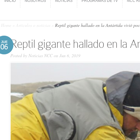
INICIO
NOSOTROS
NOTICIAS
PROGRAMAS DE TV
NCC R
INICIO
NOSOTROS
NOTICIAS
PROGRAMAS DE TV
NCC R
Home
»
Artículos o noticias
»
Reptil gigante hallado en la Antártida vivió poc
Reptil gigante hallado en la A
JUE
06
Posted by
Noticias NCC
on Jun 6, 2019