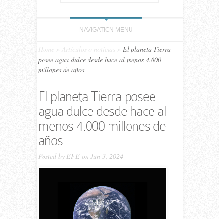
NAVIGATION MENU
Home
»
Artículos o noticias
»
El planeta Tierra
posee agua dulce desde hace al menos 4.000
millones de años
El planeta Tierra posee
agua dulce desde hace al
menos 4.000 millones de
años
Posted by
EFE
on Jun 3, 2024