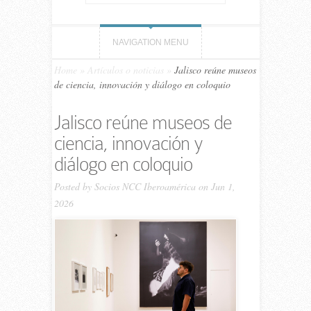
NAVIGATION MENU
Home
»
Artículos o noticias
»
Jalisco reúne museos
de ciencia, innovación y diálogo en coloquio
Jalisco reúne museos de
ciencia, innovación y
diálogo en coloquio
Posted by
Socios NCC Iberoamérica
on Jun 1,
2026