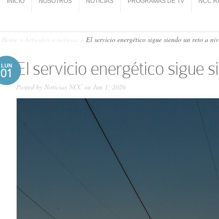
INICIO
NOSOTROS
NOTICIAS
PROGRAMAS DE TV
NCC R
INICIO
NOSOTROS
NOTICIAS
PROGRAMAS DE TV
NCC R
Home
»
Artículos o noticias
»
El servicio energético sigue siendo un reto a ni
El servicio energético sigue s
LUN
01
Posted by
Noticias NCC
on Jun 1, 2026