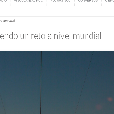
ADIO
VINCÚLATE AL NCC
PLUMAS NCC
CONVERSUS
CIEN
ADIO
VINCÚLATE AL NCC
PLUMAS NCC
CONVERSUS
CIEN
vel mundial
iendo un reto a nivel mundial