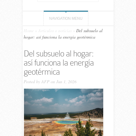
NAVIGATION MENU
Home
»
Artículos o noticias
»
Del subsuelo al
hogar: así funciona la energía geotérmica
Del subsuelo al hogar:
así funciona la energía
geotérmica
Posted by
AFP
on Jun 1, 2026