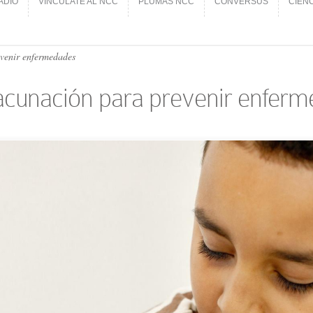
ADIO
VINCÚLATE AL NCC
PLUMAS NCC
CONVERSUS
CIEN
ADIO
VINCÚLATE AL NCC
PLUMAS NCC
CONVERSUS
CIEN
venir enfermedades
acunación para prevenir enfer