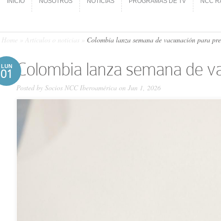
INICIO
NOSOTROS
NOTICIAS
PROGRAMAS DE TV
NCC R
INICIO
NOSOTROS
NOTICIAS
PROGRAMAS DE TV
NCC R
Home
»
Artículos o noticias
»
Colombia lanza semana de vacunación para pre
Colombia lanza semana de v
LUN
01
Posted by
Socios NCC Iberoamérica
on Jun 1, 2026