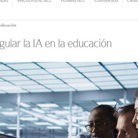
ADIO
VINCÚLATE AL NCC
PLUMAS NCC
CONVERSUS
CIEN
ADIO
VINCÚLATE AL NCC
PLUMAS NCC
CONVERSUS
CIEN
educación
lar la IA en la educación