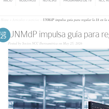
INICIO
NOSOTROS
NOTICIAS
PROGRAMAS DE TV
NCC R
INICIO
NOSOTROS
NOTICIAS
PROGRAMAS DE TV
NCC R
Home
»
Artículos o noticias
»
UNMdP impulsa guía para regular la IA en la 
UNMdP impulsa guía para regu
LUN
25
Posted by
Socios NCC Iberoamérica
on May 25, 2026