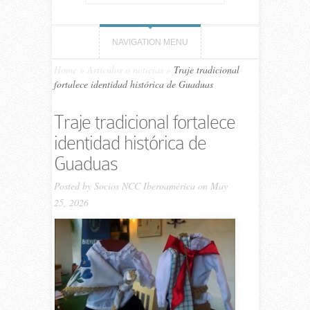
NAVIGATION MENU
Home
»
Artículos o noticias
»
Traje tradicional
fortalece identidad histórica de Guaduas
Traje tradicional fortalece
identidad histórica de
Guaduas
Posted by
Socios NCC Iberoamérica
on May
25, 2026