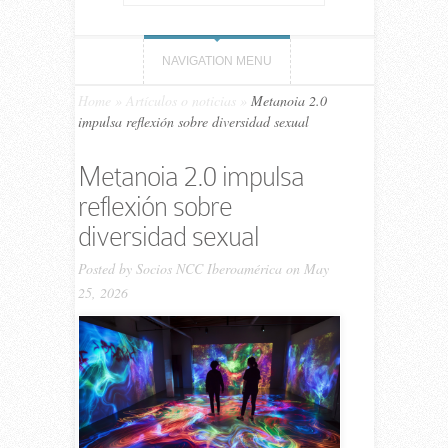
NAVIGATION MENU
Home
»
Artículos o noticias
»
Metanoia 2.0
impulsa reflexión sobre diversidad sexual
Metanoia 2.0 impulsa
reflexión sobre
diversidad sexual
Posted by
Socios NCC Iberoamérica
on May
25, 2026