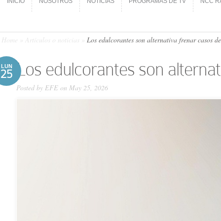
INICIO
NOSOTROS
NOTICIAS
PROGRAMAS DE TV
NCC R
INICIO
NOSOTROS
NOTICIAS
PROGRAMAS DE TV
NCC R
Home
»
Artículos o noticias
»
Los edulcorantes son alternativa frenar casos de
Los edulcorantes son alternat
LUN
25
Posted by
EFE
on May 25, 2026