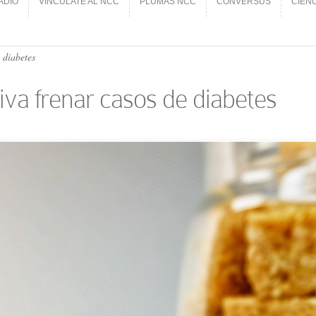
ADIO
VINCÚLATE AL NCC
PLUMAS NCC
CONVERSUS
CIEN
ADIO
VINCÚLATE AL NCC
PLUMAS NCC
CONVERSUS
CIEN
 diabetes
iva frenar casos de diabetes