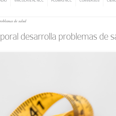
ADIO
VINCÚLATE AL NCC
PLUMAS NCC
CONVERSUS
CIEN
ADIO
VINCÚLATE AL NCC
PLUMAS NCC
CONVERSUS
CIEN
problemas de salud
rporal desarrolla problemas de s