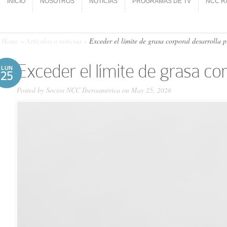
INICIO
NOSOTROS
NOTICIAS
PROGRAMAS DE TV
NCC R
INICIO
NOSOTROS
NOTICIAS
PROGRAMAS DE TV
NCC R
Home
»
Artículos o noticias
»
Exceder el límite de grasa corporal desarrolla 
Exceder el límite de grasa co
LUN
25
Posted by
Socios NCC Iberoamérica
on May 25, 2026