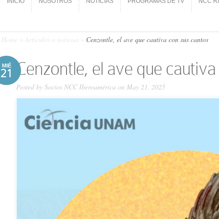
INICIO
NOSOTROS
NOTICIAS
PROGRAMAS DE TV
NCC R
INICIO
NOSOTROS
NOTICIAS
PROGRAMAS DE TV
NCC R
Home
»
Artículos o noticias
»
Cenzontle, el ave que cautiva con sus cantos
Cenzontle, el ave que cautiva
MIÉ
21
Posted by
Socios NCC Iberoamérica
on May 21, 2025