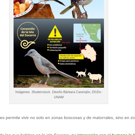
Imágenes. Shutterstock. Diseño Bárbara Castrejón, DGDc-
UNAM
 les permite vivir no solo en zonas boscosas y de matorrales, sino en 
 los que habitan en la isla Socorro,
su interacción con el humano le h