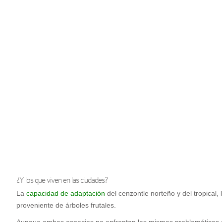
¿Y los que viven en las ciudades?
La
capacidad de adaptación
del cenzontle norteño y del tropical,
proveniente de árboles frutales.
Aunque ambas especies no enfrentan las mismas problemáticas de