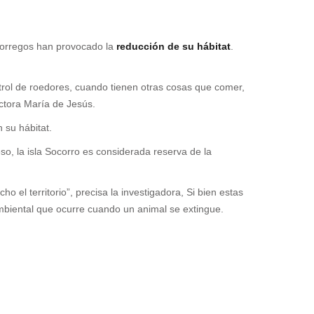
 borregos han provocado la
reducción de su hábitat
.
ntrol de roedores, cuando tienen otras cosas que comer,
octora María de Jesús.
 su hábitat.
so, la isla Socorro es considerada reserva de la
ho el territorio”, precisa la investigadora, Si bien estas
ambiental que ocurre cuando un animal se extingue.