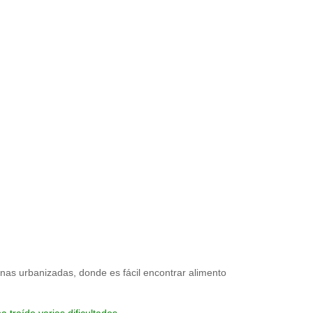
zonas urbanizadas, donde es fácil encontrar alimento
a traído varias dificultades
.