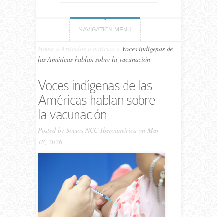
NAVIGATION MENU
Home
»
Artículos o noticias
»
Voces indígenas de
las Américas hablan sobre la vacunación
Voces indígenas de las
Américas hablan sobre
la vacunación
Posted by
Socios NCC Iberoamérica
on May
18, 2026