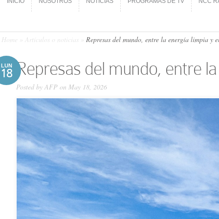
INICIO
NOSOTROS
NOTICIAS
PROGRAMAS DE TV
NCC R
INICIO
NOSOTROS
NOTICIAS
PROGRAMAS DE TV
NCC R
Home
»
Artículos o noticias
»
Represas del mundo, entre la energía limpia y e
Represas del mundo, entre la 
LUN
18
Posted by
AFP
on May 18, 2026