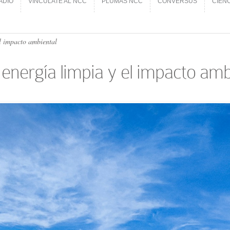
ADIO
VINCÚLATE AL NCC
PLUMAS NCC
CONVERSUS
CIEN
ADIO
VINCÚLATE AL NCC
PLUMAS NCC
CONVERSUS
CIEN
l impacto ambiental
energía limpia y el impacto amb