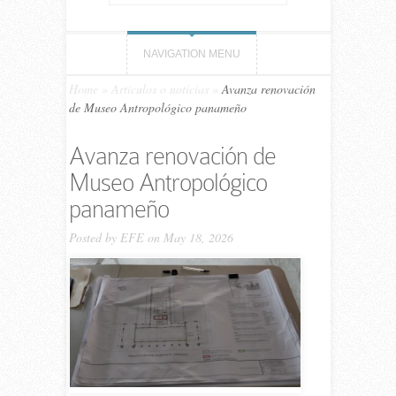
NAVIGATION MENU
Home
»
Artículos o noticias
»
Avanza renovación
de Museo Antropológico panameño
Avanza renovación de
Museo Antropológico
panameño
Posted by
EFE
on May 18, 2026