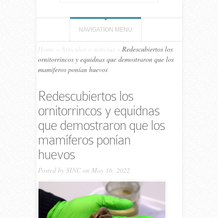
NAVIGATION MENU
Home
»
Artículos o noticias
»
Redescubiertos los
ornitorrincos y equidnas que demostraron que los
mamíferos ponían huevos
Redescubiertos los
ornitorrincos y equidnas
que demostraron que los
mamíferos ponían
huevos
Posted by
SINC
on May 16, 2022