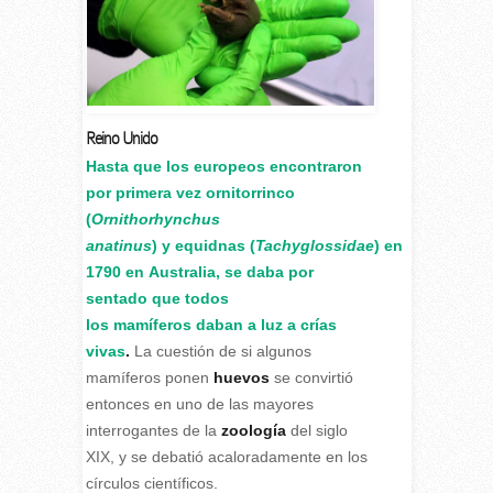
Reino Unido
H
asta que los europeos encontraron
por primera vez ornitorrinco
(
Ornithorhynchus
anatinus
) y equidnas (
Tachyglossidae
) en
1790 en Australia, se daba por
sentado que todos
los mamíferos daban a luz a crías
vivas
.
La cuestión de si algunos
mamíferos ponen
huevos
se convirtió
entonces en uno de las mayores
interrogantes de la
zoología
del siglo
XIX, y se debatió acaloradamente en los
círculos científicos.