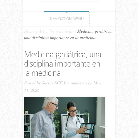
NAVIGATION MENU
Home
»
Artículos o noticias
»
Medicina geriátrica,
una disciplina importante en la medicina
Medicina geriátrica, una
disciplina importante en
la medicina
Posted by
Socios NCC Iberoamérica
on May
11, 2026