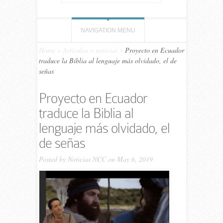
NAVIGATION MENU
Home
»
Artículos o noticias
»
Proyecto en Ecuador
traduce la Biblia al lenguaje más olvidado, el de
señas
Proyecto en Ecuador
traduce la Biblia al
lenguaje más olvidado, el
de señas
Posted by
Noticias NCC
on May 6, 2019