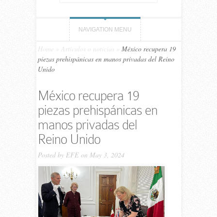
NAVIGATION MENU
Home
»
Artículos o noticias
»
México recupera 19
piezas prehispánicas en manos privadas del Reino
Unido
México recupera 19
piezas prehispánicas en
manos privadas del
Reino Unido
Posted by
EFE
on May 3, 2024