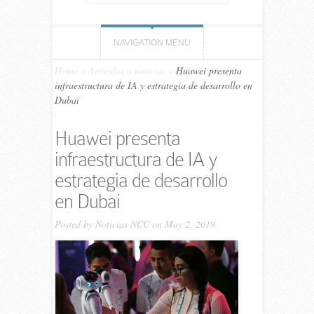
NAVIGATION MENU
Home
»
Artículos o noticias
»
Huawei presenta
infraestructura de IA y estrategia de desarrollo en
Dubai
Huawei presenta
infraestructura de IA y
estrategia de desarrollo
en Dubai
Posted by
Noticias NCC
on May 2, 2019