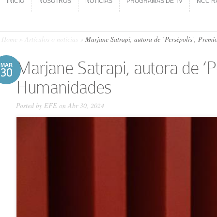
INICIO
NOSOTROS
NOTICIAS
PROGRAMAS DE TV
NCC R
INICIO
NOSOTROS
NOTICIAS
PROGRAMAS DE TV
NCC R
Home
»
Artículos o noticias
»
Marjane Satrapi, autora de ‘Persépolis’, Prem
Marjane Satrapi, autora de ‘
MAR
30
Humanidades
Posted by
EFE
on Abr 30, 2024