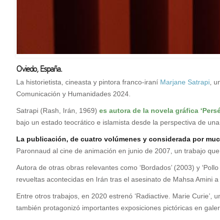
Oviedo, España.
L
a historietista, cineasta y pintora franco-iraní
Marjane Satrapi
, u
Comunicación y Humanidades 2024.
Satrapi (Rash, Irán, 1969)
es autora de la novela gráfica ‘Pers
bajo un estado teocrático e islamista desde la perspectiva de un
La publicación, de cuatro volúmenes y considerada por muc
Paronnaud al cine de animación en junio de 2007, un trabajo que
Autora de otras obras relevantes como ‘Bordados’ (2003) y ‘Pollo c
revueltas acontecidas en Irán tras el asesinato de Mahsa Amini a 
Entre otros trabajos, en 2020 estrenó ‘Radiactive. Marie Curie’, 
también protagonizó importantes exposiciones pictóricas en gale