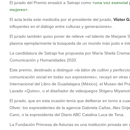
El jurado del Premio ensalzó a Satrapi como
«una voz esencial p
mujeres»
.
El acta leída este mediodía por el presidente del jurado,
Víctor G
influyentes en el diálogo entre culturas y generaciones» .
El jurado también quiso poner de relieve «el talento de Marjane S
plasma ejemplarmente la búsqueda de un mundo más justo e int
La candidatura de Satrapi fue propuesta por María Sheila Cremasc
Comunicación y Humanidades 2020.
Este premio, destinado a distinguir
«la labor de cultivo y perfecc
comunicación social en todas sus expresiones»
, recayó en otras 
Internacional del Libro de Guadalajara (México); el Museo del Pr
Lavado «Quino», o el diseñador de videojuegos Shigeru Miyamot
El jurado, que en esta ocasión tenía que deliberar en torno a cua
Oliver; los expresidentes de la agencia Gabriela Cañas, Alex Grij
Cano, o la expresidenta del Diario ABC Catalina Luca de Tena.
La Fundación Princesa de Asturias es una institución privada sin á