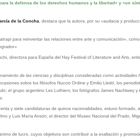
ara la defensa de los derechos humanos y la libertad» y «un sím
arcía de la Concha
, destaca que la autora, por su «audacia y produc
atrapi para reinventar las relaciones entre arte y comunicación», como 
egrador».
hi, directora para España del Hay Festival of Literature and Arts, en
ionamiento de las ciencias y disciplinas consideradas como actividades
ocasiones sobre los filósofos Nuccio Ordine y Emilio Lledó; los periodi
ado; el grupo argentino Les Luthiers; los fotógrafos James Nachtwey y 
o.
renta y siete candidaturas de quince nacionalidades, estuvo formado, e
elmo y Luis María Ansón; el director del Museo Nacional del Prado, Migu
nimo de lucro, cuyos objetivos son contribuir a la exaltación y promoció