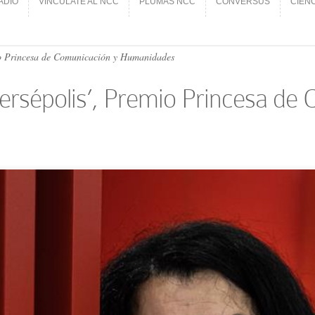
ADIO
VINCÚLATE AL NCC
PLUMAS NCC
CONVERSUS
CIEN
ADIO
VINCÚLATE AL NCC
PLUMAS NCC
CONVERSUS
CIEN
io Princesa de Comunicación y Humanidades
Persépolis’, Premio Princesa de