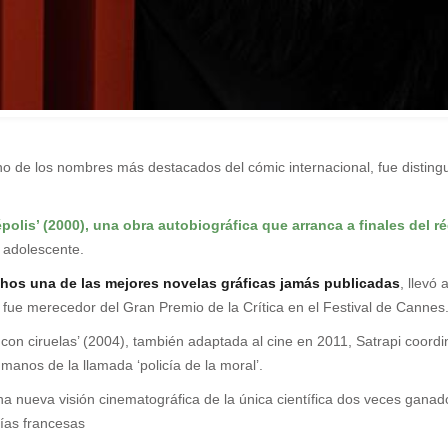
no de los nombres más destacados del cómic internacional, fue distin
épolis’ (2000), una obra autobiográfica que arranca a finales del 
a adolescente.
hos una de las mejores novelas gráficas jamás publicadas
, llevó
 fue merecedor del Gran Premio de la Crítica en el Festival de Cannes
on ciruelas’ (2004), también adaptada al cine en 2011, Satrapi coordinó 
manos de la llamada ‘policía de la moral’.
una nueva visión cinematográfica de la única científica dos veces gana
rías francesas