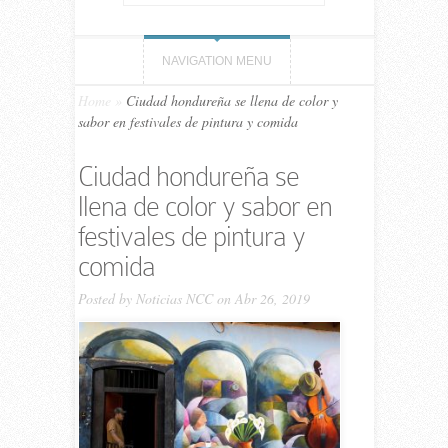
NAVIGATION MENU
Home
»
Ciudad hondureña se llena de color y
sabor en festivales de pintura y comida
Ciudad hondureña se
llena de color y sabor en
festivales de pintura y
comida
Posted by
Noticias NCC
on Abr 26, 2019