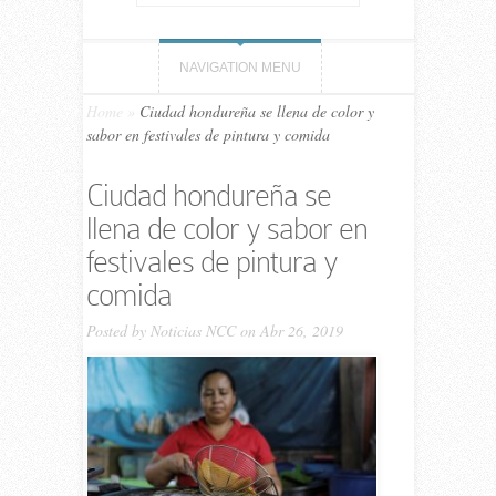
NAVIGATION MENU
Home
»
Ciudad hondureña se llena de color y
sabor en festivales de pintura y comida
Ciudad hondureña se
llena de color y sabor en
festivales de pintura y
comida
Posted by
Noticias NCC
on Abr 26, 2019