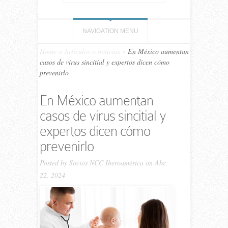
NAVIGATION MENU
Home
»
Artículos o noticias
»
En México aumentan
casos de virus sincitial y expertos dicen cómo
prevenirlo
En México aumentan
casos de virus sincitial y
expertos dicen cómo
prevenirlo
Posted by
Socios NCC Iberoamérica
on Abr
22, 2024