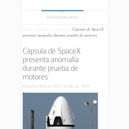
NAVIGATION MENU
Home
»
Artículos o noticias
»
Cápsula de SpaceX
presenta anomalía durante prueba de motores
Cápsula de SpaceX
presenta anomalía
durante prueba de
motores
Posted by
Noticias NCC
on Abr 22, 2019