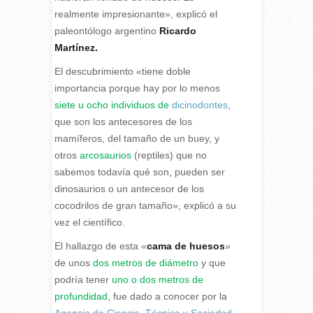
realmente impresionante», explicó el
paleontólogo argentino
Ricardo
Martínez.
El descubrimiento «tiene doble
importancia porque hay por lo menos
siete u ocho individuos de
dicinodontes
,
que son los antecesores de los
mamíferos, del tamaño de un buey, y
otros
arcosaurios
(reptiles) que no
sabemos todavía qué son, pueden ser
dinosaurios o un antecesor de los
cocodrilos de gran tamaño», explicó a su
vez el científico.
El hallazgo de esta «
cama de huesos
»
de unos
dos metros de diámetro
y que
podría tener
uno o dos metros de
profundidad
, fue dado a conocer por la
Agencia de Ciencia, Técnica y Sociedad