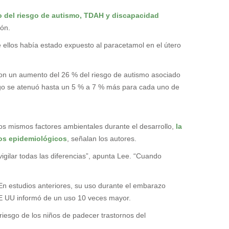
o del riesgo de autismo, TDAH y discapacidad
ión.
ellos había estado expuesto al paracetamol en el útero
on un aumento del 26 % del riesgo de autismo asociado
sgo se atenuó hasta un 5 % a 7 % más para cada uno de
s mismos factores ambientales durante el desarrollo,
la
ios epidemiológicos
, señalan los autores.
igilar todas las diferencias”, apunta Lee. “Cuando
 En estudios anteriores, su uso durante el embarazo
EE UU informó de un uso 10 veces mayor.
riesgo de los niños de padecer trastornos del