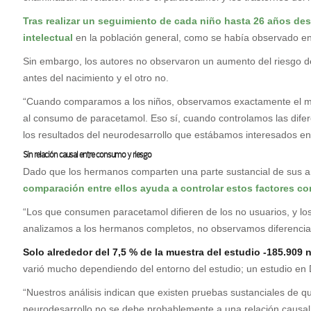
Tras realizar un seguimiento de cada niño hasta 26 años d
intelectual
en la población general, como se había observado en 
Sin embargo, los autores no observaron un aumento del riesgo d
antes del nacimiento y el otro no.
“Cuando comparamos a los niños, observamos exactamente el mis
al consumo de paracetamol. Eso sí, cuando controlamos las dife
los resultados del neurodesarrollo que estábamos interesados en 
Sin relación causal entre consumo y riesgo
Dado que los hermanos comparten una parte sustancial de sus an
comparación entre ellos ayuda a controlar estos factores co
“Los que consumen paracetamol difieren de los no usuarios, y los
analizamos a los hermanos completos, no observamos diferencias
Solo alrededor del 7,5 % de la muestra del estudio -185.909
varió mucho dependiendo del entorno del estudio; un estudio en
“Nuestros análisis indican que existen pruebas sustanciales de qu
neurodesarrollo no se debe probablemente a una relación causal