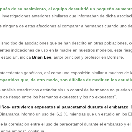
espués de su nacimiento, el equipo descubrió un pequeño aument
investigaciones anteriores similares que informaban de dicha asociac
e ninguna de estas afecciones al comparar a hermanos cuando uno de 
mo tipo de asociaciones que se han descrito en otras poblaciones, c
rentes indicaciones de uso en la madre en nuestros modelos, este rie
estudiar”, indica
Brian Lee
, autor principal y profesor en Dornsife.
tecedentes genéticos, así como una exposición similar a muchos de lo
mpartidos que, de otro modo, son difíciles de medir en los estud
 análisis estadísticos estándar sin un control de hermanos no pueden v
 de riesgo entre los hermanos expuestos y los no expuestos”.
 niños- estuvieron expuestos al paracetamol durante el embarazo
.
 Dinamarca informó un uso del 6,2 %, mientras que un estudio en los 
e la correlación entre el uso de paracetamol durante el embarazo y el 
 entre ambos”, continúa.