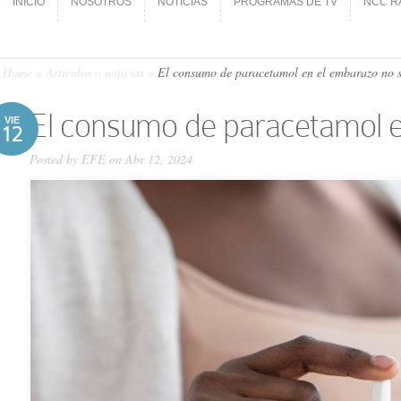
INICIO
NOSOTROS
NOTICIAS
PROGRAMAS DE TV
NCC R
INICIO
NOSOTROS
NOTICIAS
PROGRAMAS DE TV
NCC R
Home
»
Artículos o noticias
»
El consumo de paracetamol en el embarazo no s
El consumo de paracetamol e
VIE
12
Posted by
EFE
on Abr 12, 2024