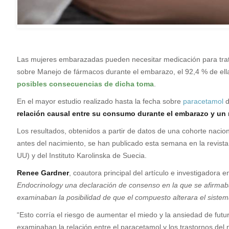
L
as mujeres embarazadas pueden necesitar medicación para trata
sobre Manejo de fármacos durante el embarazo, el 92,4 % de el
posibles consecuencias de dicha toma
.
En el mayor estudio realizado hasta la fecha sobre
paracetamol
d
relación causal entre su consumo durante el embarazo y un
Los resultados, obtenidos a partir de datos de una cohorte naci
antes del nacimiento, se han publicado esta semana en la revista
UU) y del Instituto Karolinska de Suecia.
Renee Gardner
, coautora principal del artículo e investigadora e
Endocrinology una declaración de consenso en la que se afirmab
examinaban la posibilidad de que el compuesto alterara el sistema
“Esto corría el riesgo de aumentar el miedo y la ansiedad de fut
examinaban la relación entre el paracetamol y los trastornos del 