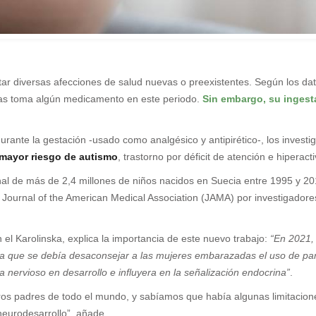
r diversas afecciones de salud nuevas o preexistentes. Según los dat
las toma algún medicamento en este periodo.
Sin embargo, su ingest
urante la gestación -usado como analgésico y antipirético-, los invest
 mayor riesgo de autismo
, trastorno por déficit de atención e hiperac
onal de más de 2,4 millones de niños nacidos en Suecia entre 1995 y 2
 Journal of the American Medical Association (JAMA) por investigadore
n el Karolinska, explica la importancia de este nuevo trabajo:
“En 2021, 
a que se debía desaconsejar a las mujeres embarazadas el uso de para
 nervioso en desarrollo e influyera en la señalización endocrina”
.
uros padres de todo el mundo, y sabíamos que había algunas limitacione
neurodesarrollo”, añade.