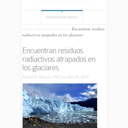
NAVIGATION MENU
Home
»
Artículos o noticias
»
Encuentran residuos
radiactivos atrapados en los glaciares
Encuentran residuos
radiactivos atrapados en
los glaciares
Posted by
Noticias NCC
on Abr 10, 2019