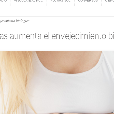
ADIO
VINCÚLATE AL NCC
PLUMAS NCC
CONVERSUS
CIEN
ADIO
VINCÚLATE AL NCC
PLUMAS NCC
CONVERSUS
CIEN
jecimiento biológico
as aumenta el envejecimiento b