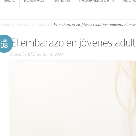
INICIO
NOSOTROS
NOTICIAS
PROGRAMAS DE TV
NCC R
INICIO
NOSOTROS
NOTICIAS
PROGRAMAS DE TV
NCC R
Home
»
Artículos o noticias
»
El embarazo en jóvenes adultas aumenta el enve
El embarazo en jóvenes adult
LUN
08
Posted by
EFE
on Abr 8, 2024