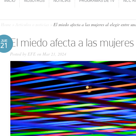
INICIO
NOSOTROS
NOTICIAS
PROGRAMAS DE TV
NCC R
INICIO
NOSOTROS
NOTICIAS
PROGRAMAS DE TV
NCC R
Home
»
Artículos o noticias
»
El miedo afecta a las mujeres al elegir entre u
El miedo afecta a las mujeres
JUE
21
Posted by
EFE
on Mar 21, 2024