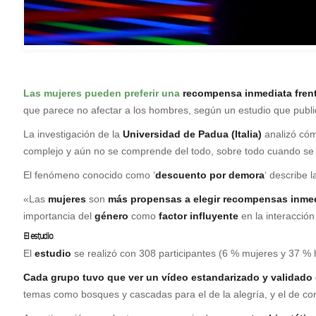
L
as mujeres
pueden preferir una
recompensa inmediata frent
que parece no afectar a los hombres, según un estudio que publ
La investigación de la
Universidad de Padua (Italia)
analizó có
complejo y aún no se comprende del todo, sobre todo cuando s
El fenómeno conocido como ‘
descuento por demora
‘ describe 
«Las
mujeres
son
más propensas
a elegir recompensas inme
importancia del
género
como
factor influyente
en la interacción
El estudio
.
El
estudio
se realizó con 308 participantes (6 % mujeres y 37 %
Cada grupo tuvo que ver un vídeo estandarizado y validado
temas como bosques y cascadas para el de la alegría, y el de co