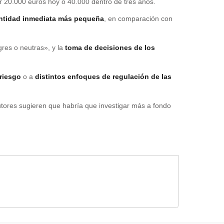
r 20.000 euros hoy o 40.000 dentro de tres años.
antidad inmediata más pequeña
, en comparación con
res o neutras», y la
toma de decisiones de los
riesgo
o a
distintos enfoques de regulación de las
tores sugieren que habría que investigar más a fondo