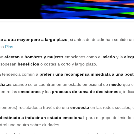
e a otra mayor pero a largo plazo
, si antes de decidir han sentido 
ica
Plos
.
mo
afectan
a
hombres y mujeres
emociones como el
miedo
y la
alegr
e sopesan
beneficios
o costes a corto y largo plazo.
la tendencia común a
preferir una recompensa inmediata a una post
diatas
cuando se encuentran en un estado emocional de
miedo
que cu
 entre las
emociones
y los
procesos de toma de decisiones
«, indic
 hombres) reclutados a través de una
encuesta
en las redes sociales, 
 destinado a inducir un estado emocional
: para el grupo del miedo 
ntrol uno neutro sobre ciudades.