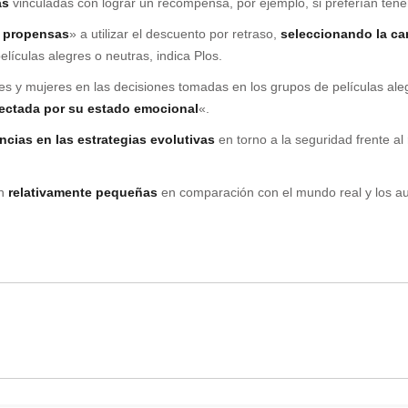
as
vinculadas con lograr un recompensa, por ejemplo, si preferían tene
s propensas
» a utilizar el descuento por retraso,
seleccionando la c
lículas alegres o neutras, indica Plos.
s y mujeres en las decisiones tomadas en los grupos de películas aleg
fectada por su estado emocional
«.
encias en las estrategias evolutivas
en torno a la seguridad frente al
an
relativamente pequeñas
en comparación con el mundo real y los au