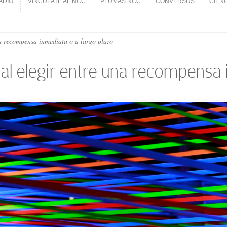
ADIO
VINCÚLATE AL NCC
PLUMAS NCC
CONVERSUS
CIEN
ADIO
VINCÚLATE AL NCC
PLUMAS NCC
CONVERSUS
CIEN
na recompensa inmediata o a largo plazo
 al elegir entre una recompensa 