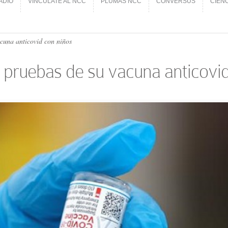
ADIO
VINCÚLATE AL NCC
PLUMAS NCC
CONVERSUS
CIEN
ADIO
VINCÚLATE AL NCC
PLUMAS NCC
CONVERSUS
CIEN
acuna anticovid con niños
de pruebas de su vacuna anticovi