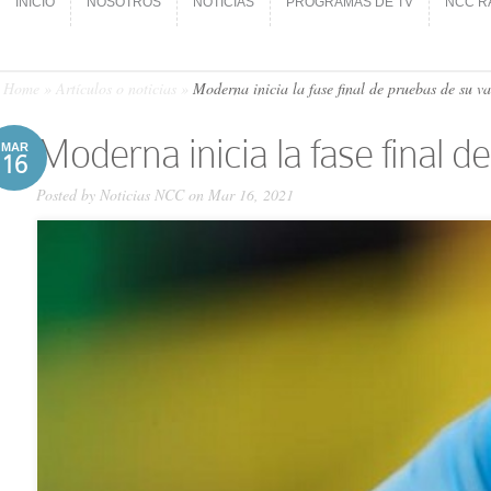
INICIO
NOSOTROS
NOTICIAS
PROGRAMAS DE TV
NCC R
INICIO
NOSOTROS
NOTICIAS
PROGRAMAS DE TV
NCC R
Home
»
Artículos o noticias
»
Moderna inicia la fase final de pruebas de su v
Moderna inicia la fase final 
MAR
16
Posted by
Noticias NCC
on Mar 16, 2021