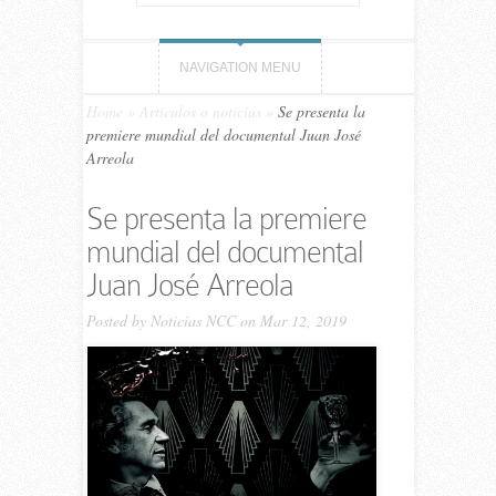
NAVIGATION MENU
Home
»
Artículos o noticias
»
Se presenta la
premiere mundial del documental Juan José
Arreola
Se presenta la premiere
mundial del documental
Juan José Arreola
Posted by
Noticias NCC
on Mar 12, 2019