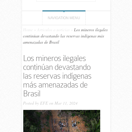
NAVIGATION MENU
Home
»
Artículos o noticias
»
Los mineros ilegales
continúan devastando las reservas indígenas más
amenazadas de Brasil
Los mineros ilegales
continúan devastando
las reservas indígenas
más amenazadas de
Brasil
Posted by
EFE
on Mar 11, 2024