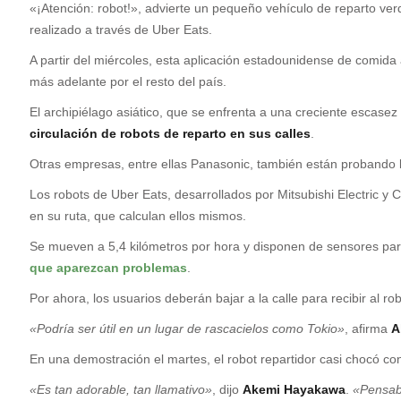
«¡Atención: robot!», advierte un pequeño vehículo de reparto ve
realizado a través de Uber Eats.
A partir del miércoles, esta aplicación estadounidense de comida 
más adelante por el resto del país.
El archipiélago asiático, que se enfrenta a una creciente escase
circulación de robots de reparto en sus calles
.
Otras empresas, entre ellas Panasonic, también están probando 
Los robots de Uber Eats, desarrollados por Mitsubishi Electric y
en su ruta, que calculan ellos mismos.
Se mueven a 5,4 kilómetros por hora y disponen de sensores par
que aparezcan problemas
.
Por ahora, los usuarios deberán bajar a la calle para recibir al r
«Podría ser útil en un lugar de rascacielos como Tokio»
, afirma
A
En una demostración el martes, el robot repartidor casi chocó co
«Es tan adorable, tan llamativo»
, dijo
Akemi Hayakawa
.
«Pensaba