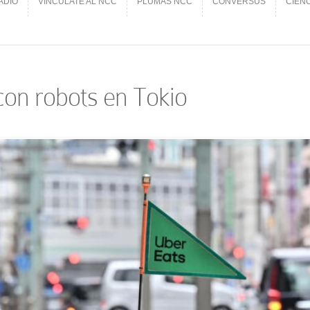
ADIO
VINCÚLATE AL NCC
PLUMAS NCC
CONVERSUS
CIEN
ADIO
VINCÚLATE AL NCC
PLUMAS NCC
CONVERSUS
CIEN
con robots en Tokio