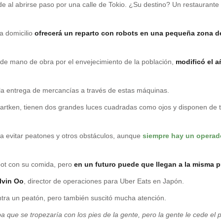
rde al abrirse paso por una calle de Tokio. ¿Su destino? Un restauran
a domicilio
ofrecerá un reparto con robots en una pequeña zona de
z de mano de obra por el envejecimiento de la población,
modificó el añ
la entrega de mercancías a través de estas máquinas.
 Cartken, tienen dos grandes luces cuadradas como ojos y disponen de t
a evitar peatones y otros obstáculos, aunque
siempre hay un operado
obot con su comida, pero
en un futuro puede que llegan a la misma p
lvin Oo
, director de operaciones para Uber Eats en Japón.
ntra un peatón, pero también suscitó mucha atención.
 que se tropezaría con los pies de la gente, pero la gente le cede el 