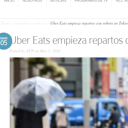
INICIO
NOSOTROS
NOTICIAS
PROGRAMAS DE TV
NCC R
INICIO
NOSOTROS
NOTICIAS
PROGRAMAS DE TV
NCC R
Home
»
Artículos o noticias
»
Uber Eats empieza repartos con robots en Tokio
Uber Eats empieza repartos 
MAR
05
Posted by
AFP
on Mar 5, 2024